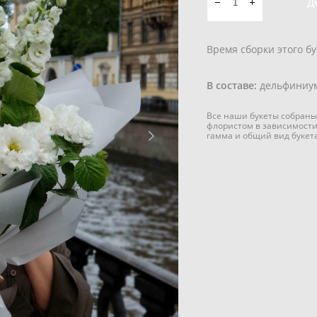
Д
Время сборки этого бу
В составе:
дельфиниум
Все наши букеты собраны
флористом в зависимости
гамма и общий вид букет