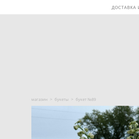
ДОСТАВКА 
магазин
>
букеты
>
букет №89