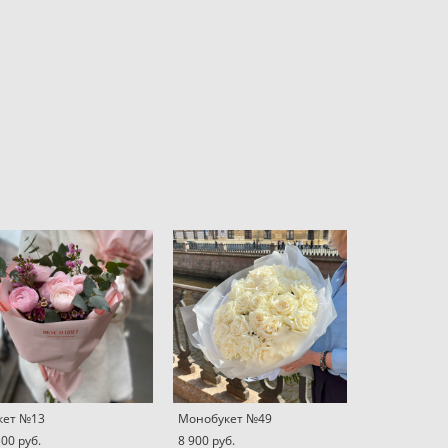
кет №13
Монобукет №49
300 pуб.
8 900 pуб.